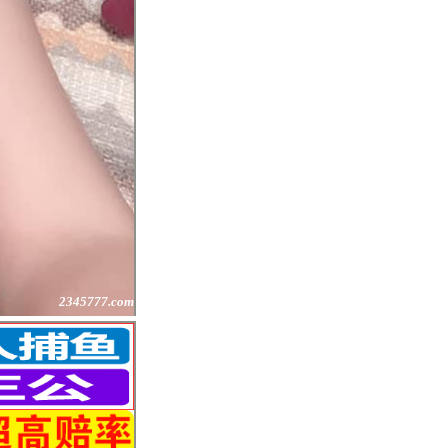
2345777.com