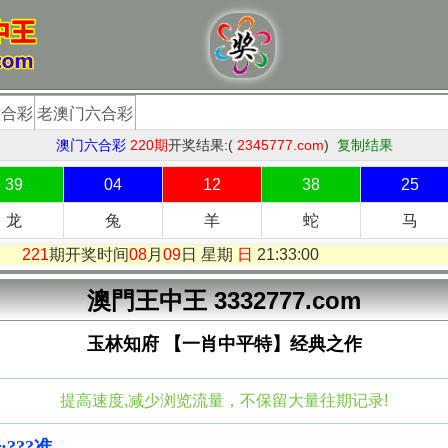
澳門王中王 3332777.com
玉林知府
【一肖中平特】经典之作
提高速度,减少浏览流量，不保留大量往期记录!
:???准