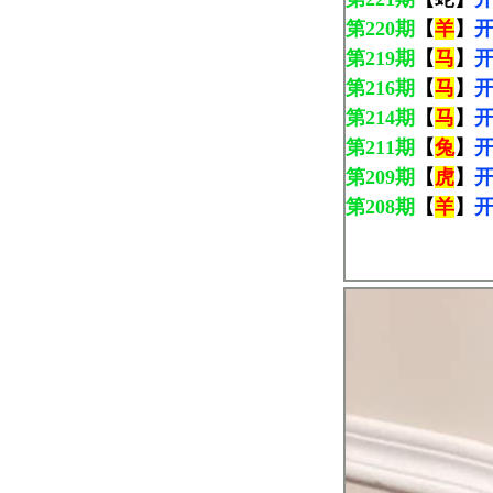
第220期
【
羊
】
开
第219期
【
马
】
开
第216期
【
马
】
开
第214期
【
马
】
开
第211期
【
兔
】
开
第209期
【
虎
】
开
第208期
【
羊
】
开