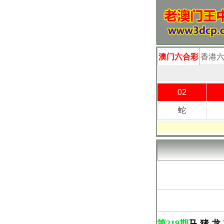
第219期
马
猪
龙