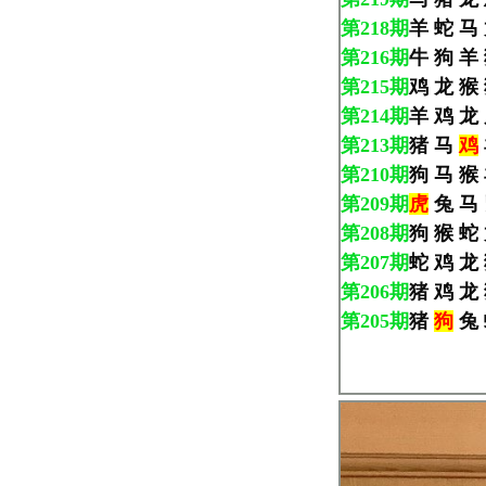
第218期
羊 蛇 马
第216期
牛 狗 羊
第215期
鸡 龙 猴
第214期
羊 鸡 龙
第213期
猪 马
鸡
第210期
狗 马 猴
第209期
虎
兔 马 
第208期
狗 猴 蛇
第207期
蛇 鸡 龙
第206期
猪 鸡 龙
第205期
猪
狗
兔 