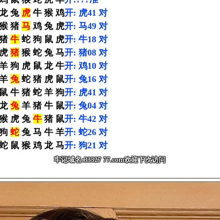
 龙 兔
虎
牛 猴 鸡
开: 虎41 对
 猴 猪
马
鸡 兔 虎
开: 马49 对
 猪
牛
蛇 狗 鼠 虎
开: 牛18 对
 虎
猪
猴 蛇 兔 马
开: 猪08 对
羊 狗 虎 鼠 龙 牛
开: 鸡10 对
 羊
兔
蛇 猪 虎 鼠
开: 兔16 对
鼠 牛 猪 蛇 羊 狗
开: 虎41 对
 龙
兔
羊 猪 牛 鼠
开: 兔04 对
 猴 虎 兔
牛
猪 鼠
开: 牛42 对
 狗
蛇
兔 马 牛 羊
开: 蛇26 对
蛇 鼠 猴 鸡 龙 马
开: 狗21 对
牢记域名:33327 77.com欢迎下次访问