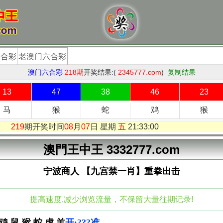
澳門王中王 3332777.com
宁波商人
【九宫禁一肖】重拳出击
提高速度,减少浏览流量，不保留大量往期记录!
鸡
鼠
猴
蛇
虎
羊
开:???准